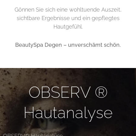
Gönnen Sie sich eine wohltuende Auszeit,
sichtbare Ergebnisse und ein gepflegtes
Hautgefühl.
BeautySpa Degen – unverschämt schön.
OBSERV ®
Hautanalyse
OBSERV® Hautanalyse